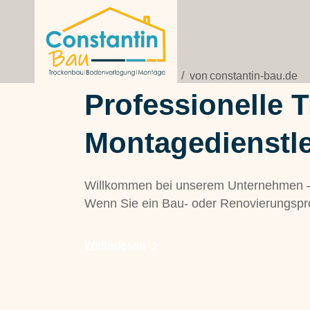
Zum
Inhalt
springen
17/11/2023
Blog
von
constantin-bau.de
Professionelle 
Montagedienstle
Willkommen bei unserem Unternehmen – I
Wenn Sie ein Bau- oder Renovierungspro
Weiterlesen